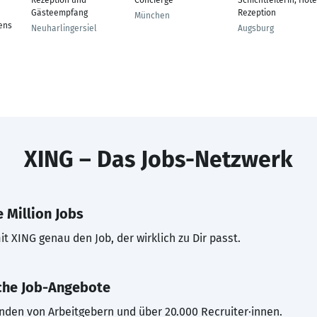
Rezeption und
Concierge
Schichtleiterin, Hote
Gästeempfang
Rezeption
München
ens
Neuharlingersiel
Augsburg
XING – Das Jobs-Netzwerk
 Million Jobs
t XING genau den Job, der wirklich zu Dir passt.
che Job-Angebote
inden von Arbeitgebern und über 20.000 Recruiter·innen.