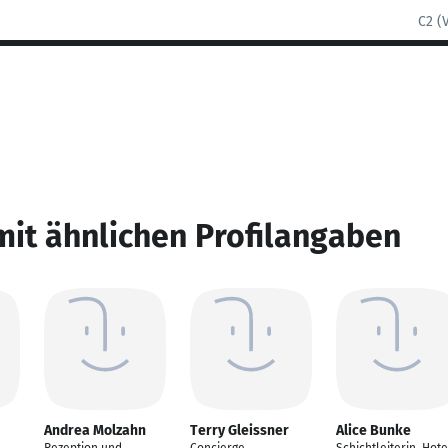
C2 (
mit ähnlichen Profilangaben
Andrea Molzahn
Terry Gleissner
Alice Bunke