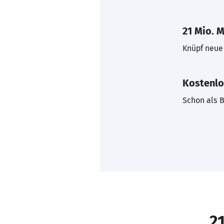
21 Mio. M
Knüpf neue 
Kostenlo
Schon als B
21