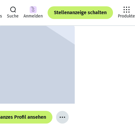
Stellenanzeige schalten
ts
Suche
Anmelden
Produkte
anzes Profil ansehen