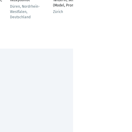
l,
Rezeptionist
Tänzerin, selbständig
Rezeptionistin
(Model, Promo)
Fährhaus Sylt
Düren, Nordrhein-
Westfalen,
Zürich
Deutschland