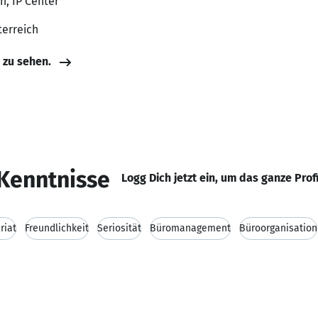
n, IP Center
terreich
e zu sehen.
Kenntnisse
Logg Dich jetzt ein, um das ganze Prof
riat
Freundlichkeit
Seriosität
Büromanagement
Büroorganisation