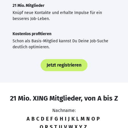
21 Mio. Mitglieder
Knüpf neue Kontakte und erhalte Impulse für ein
besseres Job-Leben.
Kostenlos profitieren
Schon als Basis-Mitglied kannst Du Deine Job-Suche
deutlich optimieren.
Jetzt registrieren
21 Mio. XING Mitglieder, von A bis Z
Nachname:
A
B
C
D
E
F
G
H
I
J
K
L
M
N
O
P
Q
R
S
T
U
V
W
X
Y
Z