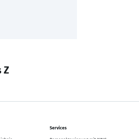
s Z
Services