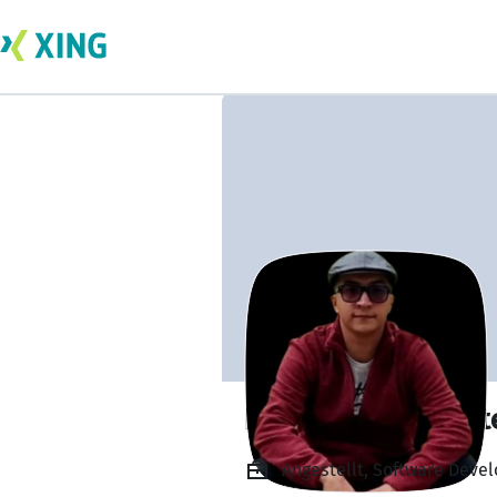
Eduard Felipe Or
Angestellt, Software Devel