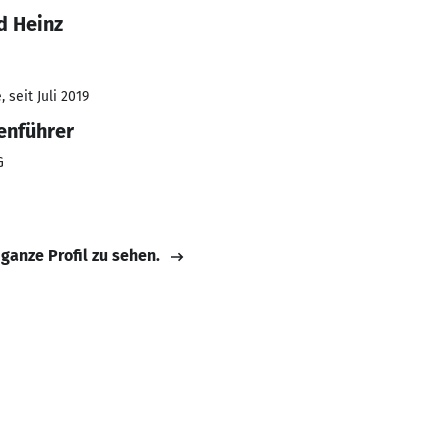
d Heinz
 seit Juli 2019
enführer
G
 ganze Profil zu sehen.