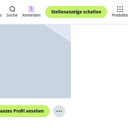
Stellenanzeige schalten
ts
Suche
Anmelden
Produkte
anzes Profil ansehen