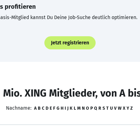
s profitieren
asis-Mitglied kannst Du Deine Job-Suche deutlich optimieren.
Jetzt registrieren
 Mio. XING Mitglieder, von A bi
Nachname:
A
B
C
D
E
F
G
H
I
J
K
L
M
N
O
P
Q
R
S
T
U
V
W
X
Y
Z