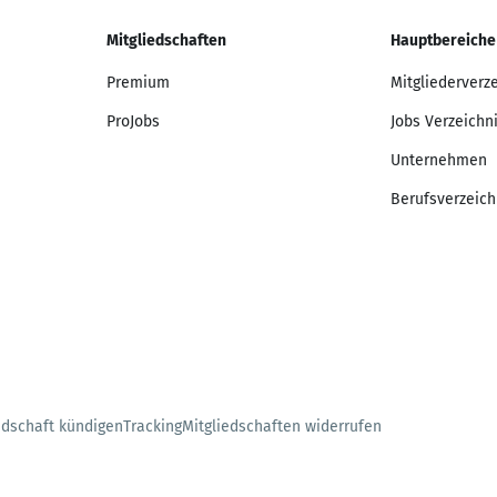
Mitgliedschaften
Hauptbereiche
Premium
Mitgliederverz
ProJobs
Jobs Verzeichn
Unternehmen
Berufsverzeich
edschaft kündigen
Tracking
Mitgliedschaften widerrufen