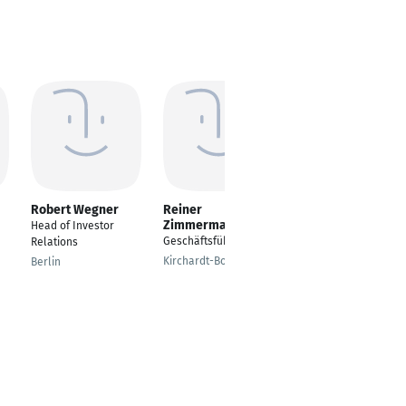
Robert Wegner
Reiner
Melanie Wittke
Zimmermann
Head of Investor
Familientherapeutin
Geschäftsführer
Relations
Berlin
Kirchardt-Bockschaft
Berlin