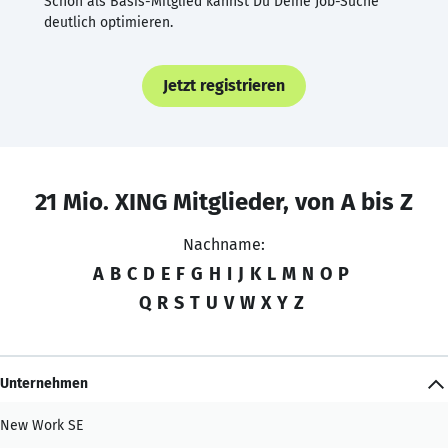
Schon als Basis-Mitglied kannst Du Deine Job-Suche
deutlich optimieren.
Jetzt registrieren
21 Mio. XING Mitglieder, von A bis Z
Nachname:
A
B
C
D
E
F
G
H
I
J
K
L
M
N
O
P
Q
R
S
T
U
V
W
X
Y
Z
Unternehmen
New Work SE