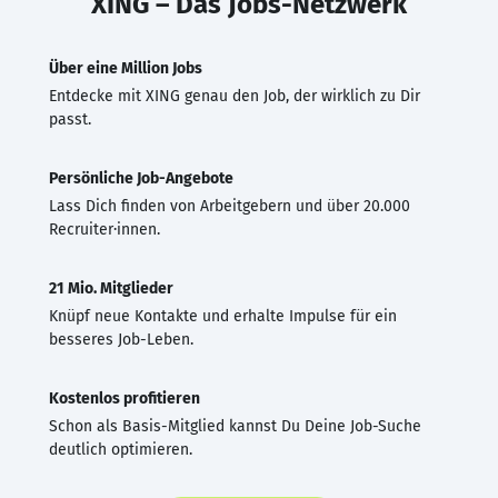
XING – Das Jobs-Netzwerk
Über eine Million Jobs
Entdecke mit XING genau den Job, der wirklich zu Dir
passt.
Persönliche Job-Angebote
Lass Dich finden von Arbeitgebern und über 20.000
Recruiter·innen.
21 Mio. Mitglieder
Knüpf neue Kontakte und erhalte Impulse für ein
besseres Job-Leben.
Kostenlos profitieren
Schon als Basis-Mitglied kannst Du Deine Job-Suche
deutlich optimieren.