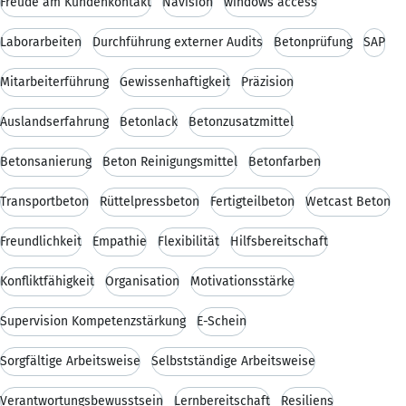
Freude am Kundenkontakt
Navision
windows access
Laborarbeiten
Durchführung externer Audits
Betonprüfung
SAP
Mitarbeiterführung
Gewissenhaftigkeit
Präzision
Auslandserfahrung
Betonlack
Betonzusatzmittel
Betonsanierung
Beton Reinigungsmittel
Betonfarben
Transportbeton
Rüttelpressbeton
Fertigteilbeton
Wetcast Beton
Freundlichkeit
Empathie
Flexibilität
Hilfsbereitschaft
Konfliktfähigkeit
Organisation
Motivationsstärke
Supervision Kompetenzstärkung
E-Schein
Sorgfältige Arbeitsweise
Selbstständige Arbeitsweise
Verantwortungsbewusstsein
Lernbereitschaft
Resiliens