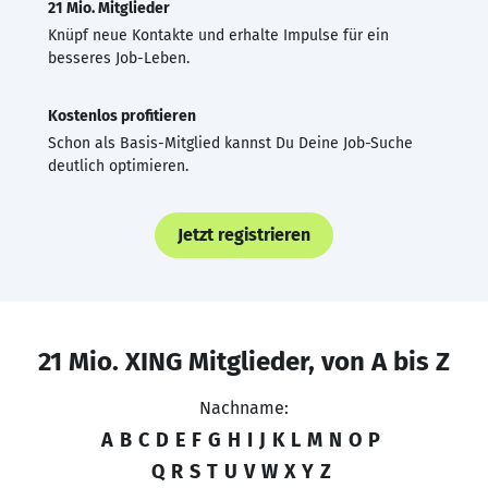
21 Mio. Mitglieder
Knüpf neue Kontakte und erhalte Impulse für ein
besseres Job-Leben.
Kostenlos profitieren
Schon als Basis-Mitglied kannst Du Deine Job-Suche
deutlich optimieren.
Jetzt registrieren
21 Mio. XING Mitglieder, von A bis Z
Nachname:
A
B
C
D
E
F
G
H
I
J
K
L
M
N
O
P
Q
R
S
T
U
V
W
X
Y
Z