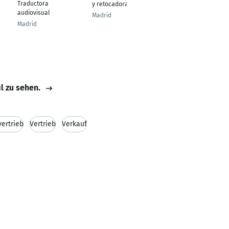
Traductora
Junior Quality
y retocadora didital
audiovisual
Managerin
Madrid
Madrid
Münster
il zu sehen.
vertrieb
Vertrieb
Verkauf