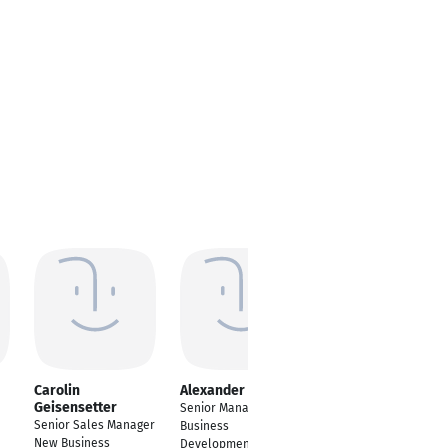
Carolin
Alexander Ibele
Jürgen Mohr
Geisensetter
Senior Manager
Sales Manager
Senior Sales Manager
Business
International
New Business
Development
Construction Europa