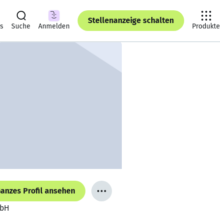
Stellenanzeige schalten
ts
Suche
Anmelden
Produkte
anzes Profil ansehen
mbH