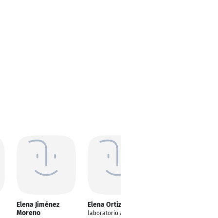
Elena Jiménez
Elena Ortiz Jimenez
Elena Jimenez
Moreno
Negro
laboratorio analógico