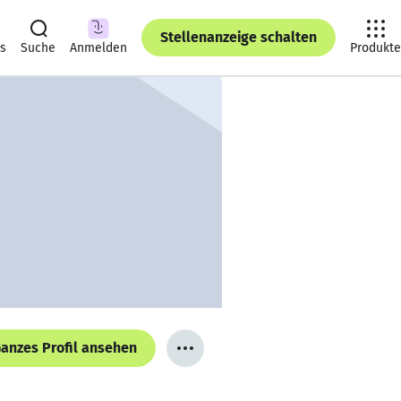
Stellenanzeige schalten
ts
Suche
Anmelden
Produkte
anzes Profil ansehen