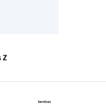
s Z
Services