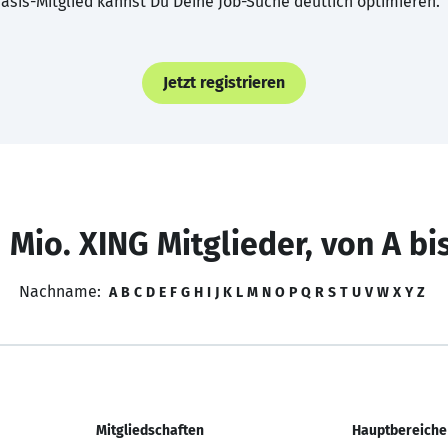
asis-Mitglied kannst Du Deine Job-Suche deutlich optimieren.
Jetzt registrieren
 Mio. XING Mitglieder, von A bi
Nachname:
A
B
C
D
E
F
G
H
I
J
K
L
M
N
O
P
Q
R
S
T
U
V
W
X
Y
Z
Mitgliedschaften
Hauptbereiche