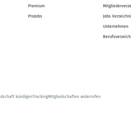
Premium
Mitgliederverz
ProJobs
Jobs Verzeichn
Unternehmen
Berufsverzeich
edschaft kündigen
Tracking
Mitgliedschaften widerrufen