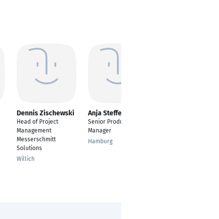
Dennis Zischewski
Anja Steffensen
Nina Sandschulte
Head of Project
Senior Product
IT-Projektmanagerin
Management
Manager
und IT-Service-
Messerschmitt
Spezialistin
Hamburg
Solutions
Worpswede
Willich