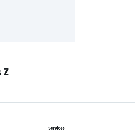
s Z
Services