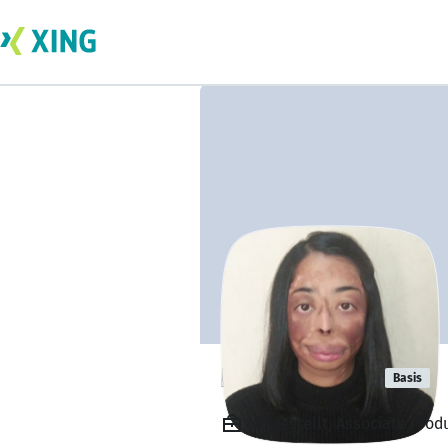
Elina Dangol
Basis
Angestellt, Associate Prod