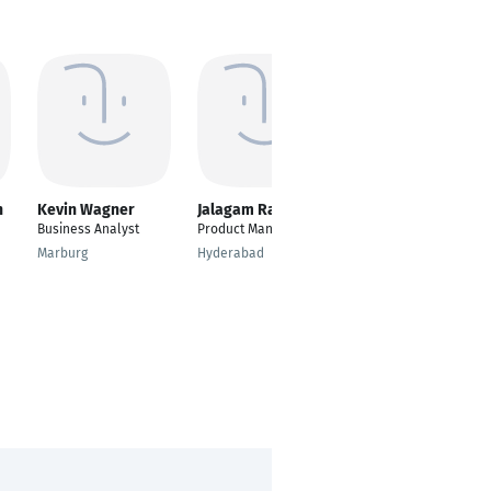
n
Kevin Wagner
Jalagam Rao
Carsten Krewet
Business Analyst
Product Manager
Applications Engineer
Marburg
Hyderabad
Dortmund