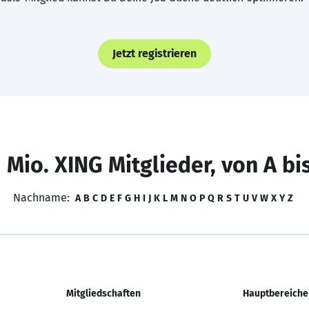
Jetzt registrieren
 Mio. XING Mitglieder, von A bi
Nachname:
A
B
C
D
E
F
G
H
I
J
K
L
M
N
O
P
Q
R
S
T
U
V
W
X
Y
Z
Mitgliedschaften
Hauptbereiche