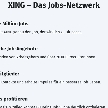
XING – Das Jobs-Netzwerk
 Million Jobs
t XING genau den Job, der wirklich zu Dir passt.
che Job-Angebote
inden von Arbeitgebern und über 20.000 Recruiter·innen.
itglieder
Kontakte und erhalte Impulse für ein besseres Job-Leben.
s profitieren
asis-Mitglied kannst Du Deine Job-Suche deutlich optimieren.