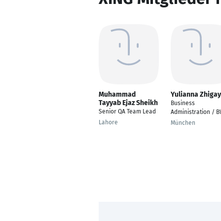
Muhammad
Yulianna Zhigay
Tayyab Ejaz Sheikh
Business
Senior QA Team Lead
Administration / 
Lahore
München