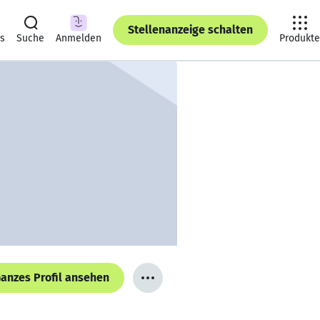
Stellenanzeige schalten
ts
Suche
Anmelden
Produkte
anzes Profil ansehen