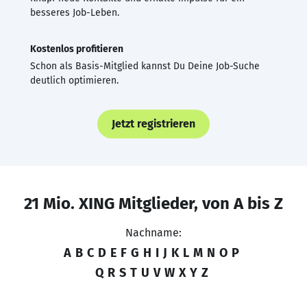
besseres Job-Leben.
Kostenlos profitieren
Schon als Basis-Mitglied kannst Du Deine Job-Suche
deutlich optimieren.
Jetzt registrieren
21 Mio. XING Mitglieder, von A bis Z
Nachname:
A
B
C
D
E
F
G
H
I
J
K
L
M
N
O
P
Q
R
S
T
U
V
W
X
Y
Z