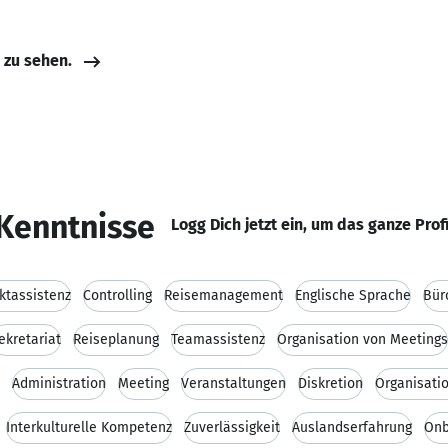
e zu sehen.
Kenntnisse
Logg Dich jetzt ein, um das ganze Prof
ktassistenz
Controlling
Reisemanagement
Englische Sprache
Bür
ekretariat
Reiseplanung
Teamassistenz
Organisation von Meetings
Administration
Meeting
Veranstaltungen
Diskretion
Organisati
Interkulturelle Kompetenz
Zuverlässigkeit
Auslandserfahrung
Onb