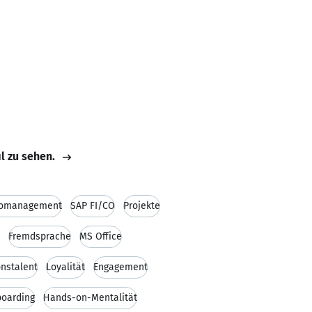
il zu sehen.
omanagement
SAP FI/CO
Projekte
Fremdsprache
MS Office
onstalent
Loyalität
Engagement
oarding
Hands-on-Mentalität