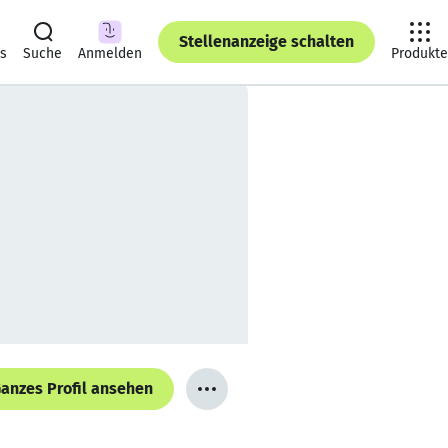
Stellenanzeige schalten
ts
Suche
Anmelden
Produkte
anzes Profil ansehen