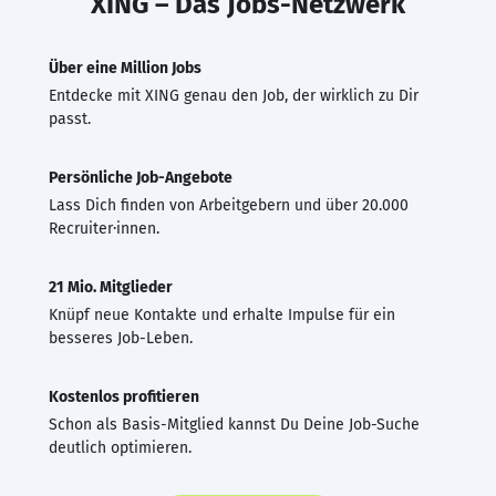
XING – Das Jobs-Netzwerk
Über eine Million Jobs
Entdecke mit XING genau den Job, der wirklich zu Dir
passt.
Persönliche Job-Angebote
Lass Dich finden von Arbeitgebern und über 20.000
Recruiter·innen.
21 Mio. Mitglieder
Knüpf neue Kontakte und erhalte Impulse für ein
besseres Job-Leben.
Kostenlos profitieren
Schon als Basis-Mitglied kannst Du Deine Job-Suche
deutlich optimieren.