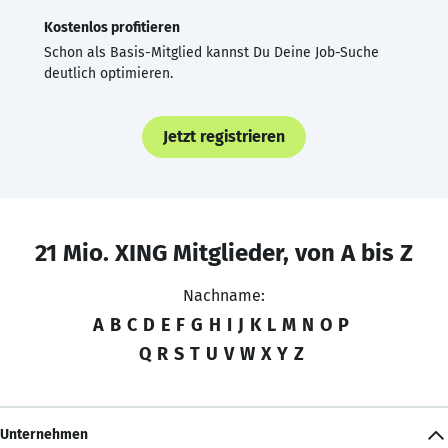
Kostenlos profitieren
Schon als Basis-Mitglied kannst Du Deine Job-Suche
deutlich optimieren.
Jetzt registrieren
21 Mio. XING Mitglieder, von A bis Z
Nachname:
A
B
C
D
E
F
G
H
I
J
K
L
M
N
O
P
Q
R
S
T
U
V
W
X
Y
Z
Unternehmen