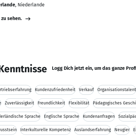
erlande
, Niederlande
e zu sehen.
Kenntnisse
Logg Dich jetzt ein, um das ganze Prof
rtriebserfahrung
Kundenzufriedenheit
Verkauf
Organisationstalent
e
Zuverlässigkeit
Freundlichkeit
Flexibilität
Pädagogisches Geschi
erländische Sprache
Englische Sprache
Kundenanfragen
Sozialpä
usstsein
Interkulturelle Kompetenz
Auslandserfahrung
Neugier
E