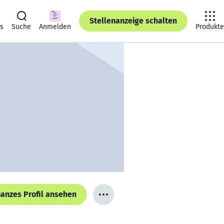
Stellenanzeige schalten
ts
Suche
Anmelden
Produkte
anzes Profil ansehen