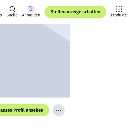
Stellenanzeige schalten
ts
Suche
Anmelden
Produkte
anzes Profil ansehen