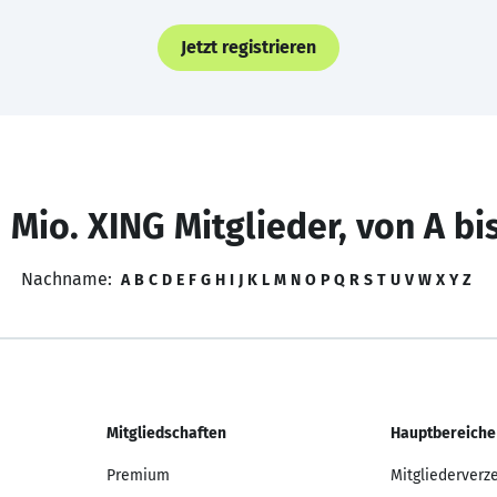
Jetzt registrieren
 Mio. XING Mitglieder, von A bi
Nachname:
A
B
C
D
E
F
G
H
I
J
K
L
M
N
O
P
Q
R
S
T
U
V
W
X
Y
Z
Mitgliedschaften
Hauptbereiche
Premium
Mitgliederverz