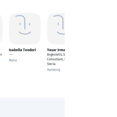
Isabella Teodori
Yasar Irmak
Thomas Kecker
er
---
Angestellt, SAP FI/CO
Trainee
Consultant, Sopra
Mainz
Eislingen/Fils
Steria
Hamburg