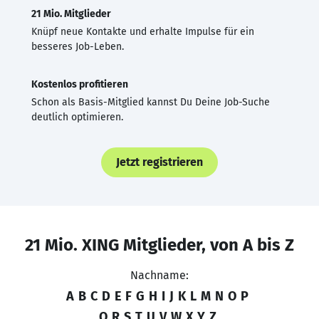
21 Mio. Mitglieder
Knüpf neue Kontakte und erhalte Impulse für ein
besseres Job-Leben.
Kostenlos profitieren
Schon als Basis-Mitglied kannst Du Deine Job-Suche
deutlich optimieren.
Jetzt registrieren
21 Mio. XING Mitglieder, von A bis Z
Nachname:
A
B
C
D
E
F
G
H
I
J
K
L
M
N
O
P
Q
R
S
T
U
V
W
X
Y
Z