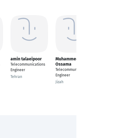
amin talaeipoor
Muhammed
Dhaval Kothiya
Ossama
s
Telecommunications
Telecommunications
Telecommunications
Engineer
Engineer
Engineer
Tehran
Hastings
Jizah