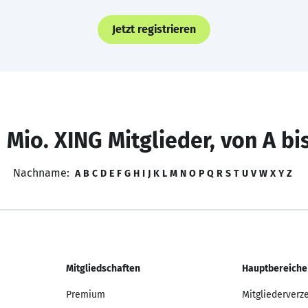
Jetzt registrieren
 Mio. XING Mitglieder, von A bi
Nachname:
A
B
C
D
E
F
G
H
I
J
K
L
M
N
O
P
Q
R
S
T
U
V
W
X
Y
Z
Mitgliedschaften
Hauptbereiche
Premium
Mitgliederverz