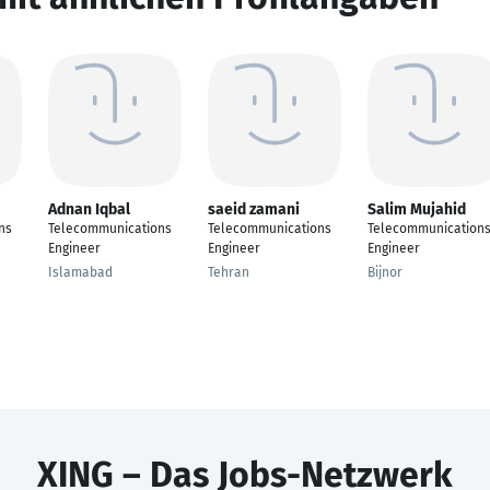
Adnan Iqbal
saeid zamani
Salim Mujahid
ns
Telecommunications
Telecommunications
Telecommunication
Engineer
Engineer
Engineer
Islamabad
Tehran
Bijnor
XING – Das Jobs-Netzwerk