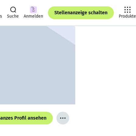
Stellenanzeige schalten
ts
Suche
Anmelden
Produkte
anzes Profil ansehen