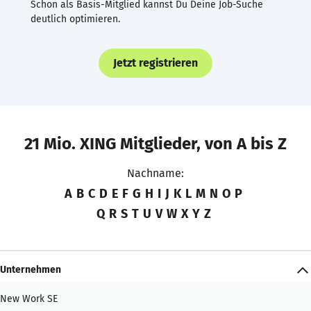
Schon als Basis-Mitglied kannst Du Deine Job-Suche
deutlich optimieren.
Jetzt registrieren
21 Mio. XING Mitglieder, von A bis Z
Nachname:
A
B
C
D
E
F
G
H
I
J
K
L
M
N
O
P
Q
R
S
T
U
V
W
X
Y
Z
Unternehmen
New Work SE