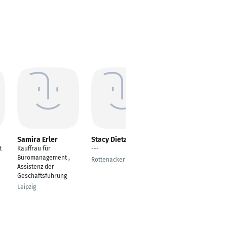
Samira Erler
Stacy Dietz
Saskia Drawert
t
Kauffrau für
---
Verwaltungsangestell
Büromanagement ,
te
Rottenacker
Assistenz der
Hamburg
Geschäftsführung
Leipzig