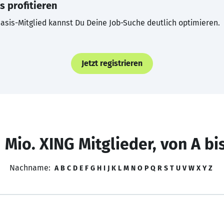
s profitieren
asis-Mitglied kannst Du Deine Job-Suche deutlich optimieren.
Jetzt registrieren
 Mio. XING Mitglieder, von A bi
Nachname:
A
B
C
D
E
F
G
H
I
J
K
L
M
N
O
P
Q
R
S
T
U
V
W
X
Y
Z