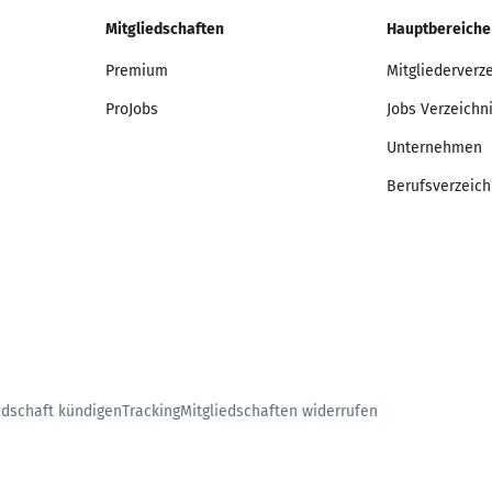
Mitgliedschaften
Hauptbereiche
Premium
Mitgliederverz
ProJobs
Jobs Verzeichn
Unternehmen
Berufsverzeich
edschaft kündigen
Tracking
Mitgliedschaften widerrufen