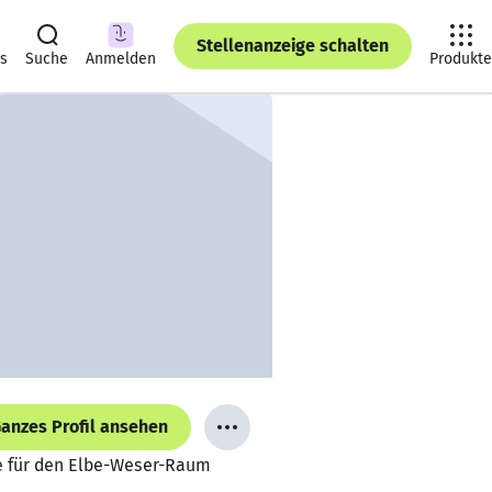
Stellenanzeige schalten
ts
Suche
Anmelden
Produkte
anzes Profil ansehen
e für den Elbe-Weser-Raum