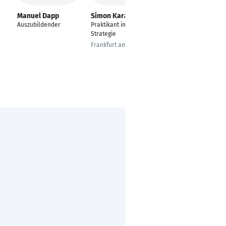
Manuel Dapp
Simon Karadag
Junaid Khalid
Auszubildender
Praktikant im Bereich
Management of
Strategie
Textile Trade and
Technology
Frankfurt am Main
Cologne