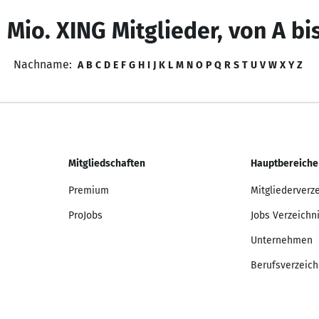
 Mio. XING Mitglieder, von A bi
Nachname:
A
B
C
D
E
F
G
H
I
J
K
L
M
N
O
P
Q
R
S
T
U
V
W
X
Y
Z
Mitgliedschaften
Hauptbereiche
Premium
Mitgliederverz
ProJobs
Jobs Verzeichn
Unternehmen
Berufsverzeich