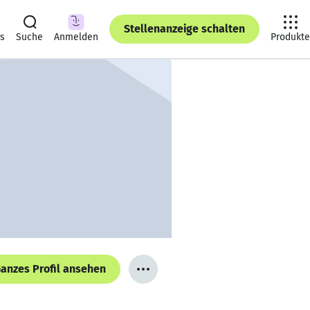
Stellenanzeige schalten
ts
Suche
Anmelden
Produkte
anzes Profil ansehen