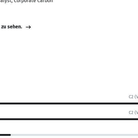
nalyst, Corporate Carbon
e zu sehen.
C2 (
C2 (