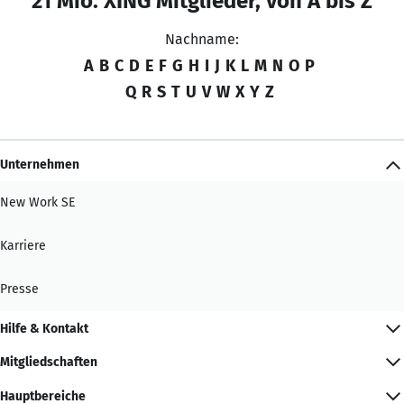
21 Mio. XING Mitglieder, von A bis Z
Nachname:
A
B
C
D
E
F
G
H
I
J
K
L
M
N
O
P
Q
R
S
T
U
V
W
X
Y
Z
Unternehmen
New Work SE
Karriere
Presse
Hilfe & Kontakt
Mitgliedschaften
Hauptbereiche