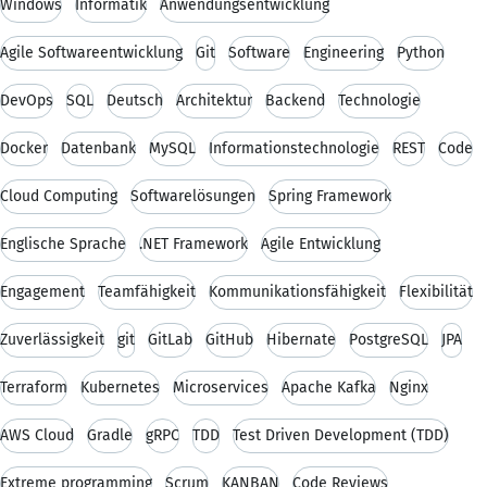
Windows
Informatik
Anwendungsentwicklung
Agile Softwareentwicklung
Git
Software
Engineering
Python
DevOps
SQL
Deutsch
Architektur
Backend
Technologie
Docker
Datenbank
MySQL
Informationstechnologie
REST
Code
Cloud Computing
Softwarelösungen
Spring Framework
Englische Sprache
.NET Framework
Agile Entwicklung
Engagement
Teamfähigkeit
Kommunikationsfähigkeit
Flexibilität
Zuverlässigkeit
git
GitLab
GitHub
Hibernate
PostgreSQL
JPA
Terraform
Kubernetes
Microservices
Apache Kafka
Nginx
AWS Cloud
Gradle
gRPC
TDD
Test Driven Development (TDD)
Extreme programming
Scrum
KANBAN
Code Reviews