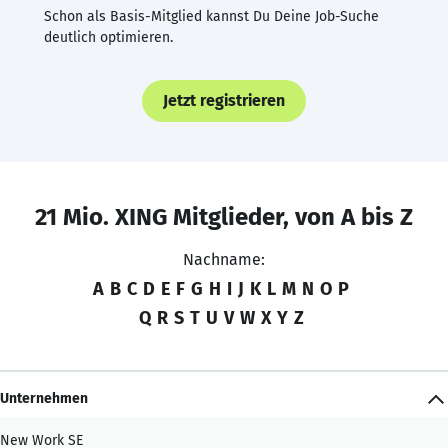
Schon als Basis-Mitglied kannst Du Deine Job-Suche
deutlich optimieren.
Jetzt registrieren
21 Mio. XING Mitglieder, von A bis Z
Nachname:
A
B
C
D
E
F
G
H
I
J
K
L
M
N
O
P
Q
R
S
T
U
V
W
X
Y
Z
Unternehmen
New Work SE