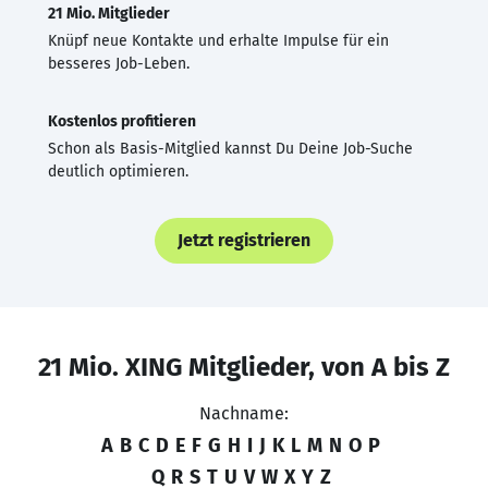
21 Mio. Mitglieder
Knüpf neue Kontakte und erhalte Impulse für ein
besseres Job-Leben.
Kostenlos profitieren
Schon als Basis-Mitglied kannst Du Deine Job-Suche
deutlich optimieren.
Jetzt registrieren
21 Mio. XING Mitglieder, von A bis Z
Nachname:
A
B
C
D
E
F
G
H
I
J
K
L
M
N
O
P
Q
R
S
T
U
V
W
X
Y
Z