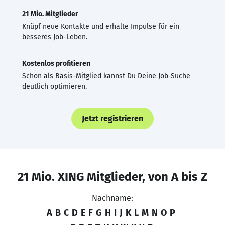
21 Mio. Mitglieder
Knüpf neue Kontakte und erhalte Impulse für ein
besseres Job-Leben.
Kostenlos profitieren
Schon als Basis-Mitglied kannst Du Deine Job-Suche
deutlich optimieren.
Jetzt registrieren
21 Mio. XING Mitglieder, von A bis Z
Nachname:
A
B
C
D
E
F
G
H
I
J
K
L
M
N
O
P