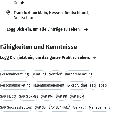
GmbH
Frankfurt am Main, Hessen, Deutschland
,
Deutschland
Logg Dich ein, um alle Einträge zu sehen.
Fähigkeiten und Kenntnisse
Logg Dich jetzt ein, um das ganze Profil zu sehen.
Personalberatung
Beratung
Vertrieb
Karriereberatung
Personalmarketing
Talentmanagement
E-Recruiting
sap
abap
SAP FI/CO
SAP SD/MM
SAP PM
SAP PP
SAP HCM
SAP SuccessFactors
SAP S/
SAP S/4HANA
Verkauf
Management