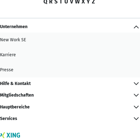
Q
R
S
T
U
V
W
X
Y
Z
Unternehmen
New Work SE
Karriere
Presse
Hilfe & Kontakt
Mitgliedschaften
Hauptbereiche
Services