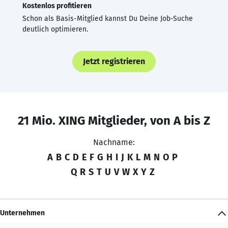
Kostenlos profitieren
Schon als Basis-Mitglied kannst Du Deine Job-Suche
deutlich optimieren.
Jetzt registrieren
21 Mio. XING Mitglieder, von A bis Z
Nachname:
A
B
C
D
E
F
G
H
I
J
K
L
M
N
O
P
Q
R
S
T
U
V
W
X
Y
Z
Unternehmen