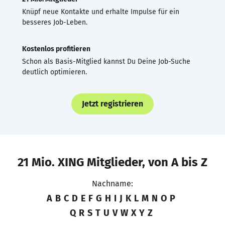
Knüpf neue Kontakte und erhalte Impulse für ein
besseres Job-Leben.
Kostenlos profitieren
Schon als Basis-Mitglied kannst Du Deine Job-Suche
deutlich optimieren.
Jetzt registrieren
21 Mio. XING Mitglieder, von A bis Z
Nachname:
A
B
C
D
E
F
G
H
I
J
K
L
M
N
O
P
Q
R
S
T
U
V
W
X
Y
Z