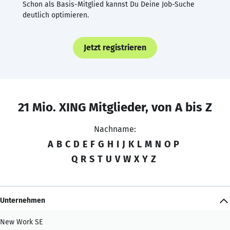
Schon als Basis-Mitglied kannst Du Deine Job-Suche
deutlich optimieren.
Jetzt registrieren
21 Mio. XING Mitglieder, von A bis Z
Nachname:
A
B
C
D
E
F
G
H
I
J
K
L
M
N
O
P
Q
R
S
T
U
V
W
X
Y
Z
Unternehmen
New Work SE