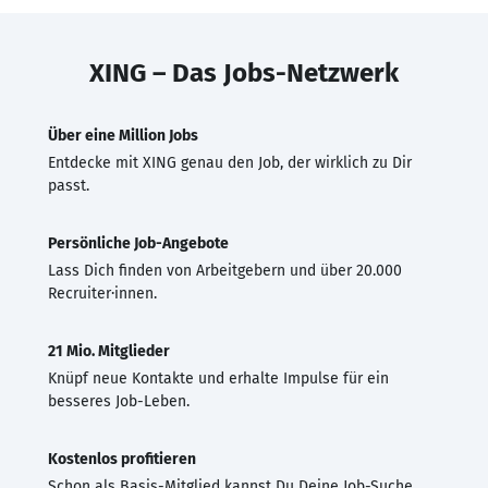
XING – Das Jobs-Netzwerk
Über eine Million Jobs
Entdecke mit XING genau den Job, der wirklich zu Dir
passt.
Persönliche Job-Angebote
Lass Dich finden von Arbeitgebern und über 20.000
Recruiter·innen.
21 Mio. Mitglieder
Knüpf neue Kontakte und erhalte Impulse für ein
besseres Job-Leben.
Kostenlos profitieren
Schon als Basis-Mitglied kannst Du Deine Job-Suche