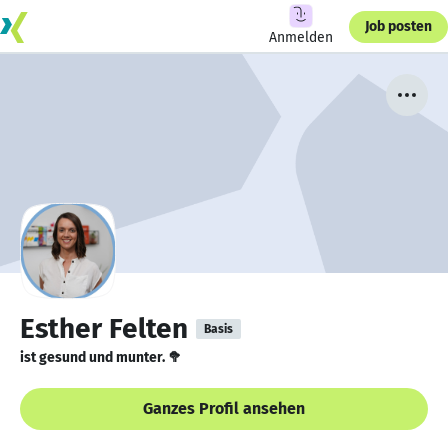
Job posten
Anmelden
Esther Felten
Basis
ist gesund und munter. 🥦
Ganzes Profil ansehen