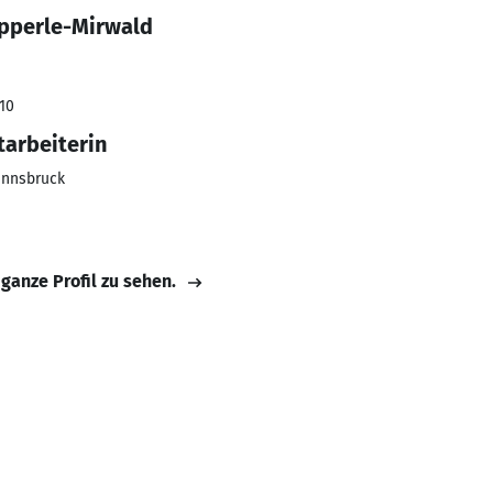
ipperle-Mirwald
010
tarbeiterin
Innsbruck
 ganze Profil zu sehen.