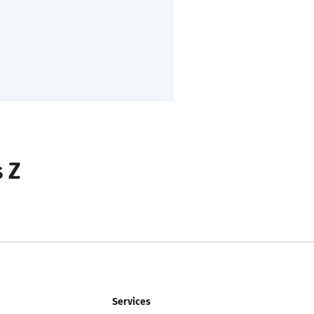
s Z
Services