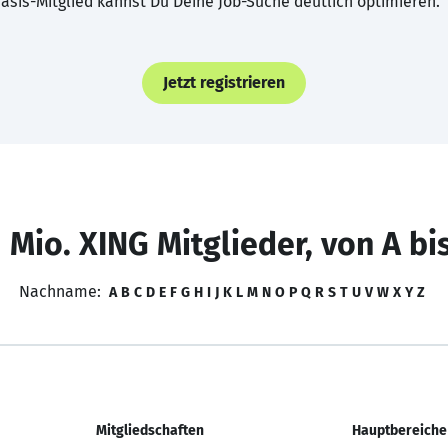
asis-Mitglied kannst Du Deine Job-Suche deutlich optimieren.
Jetzt registrieren
 Mio. XING Mitglieder, von A bi
Nachname:
A
B
C
D
E
F
G
H
I
J
K
L
M
N
O
P
Q
R
S
T
U
V
W
X
Y
Z
Mitgliedschaften
Hauptbereiche