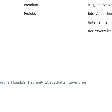
Premium
Mitgliederverz
ProJobs
Jobs Verzeichn
Unternehmen
Berufsverzeich
edschaft kündigen
Tracking
Mitgliedschaften widerrufen