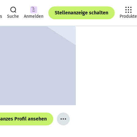
Stellenanzeige schalten
ts
Suche
Anmelden
Produkte
anzes Profil ansehen