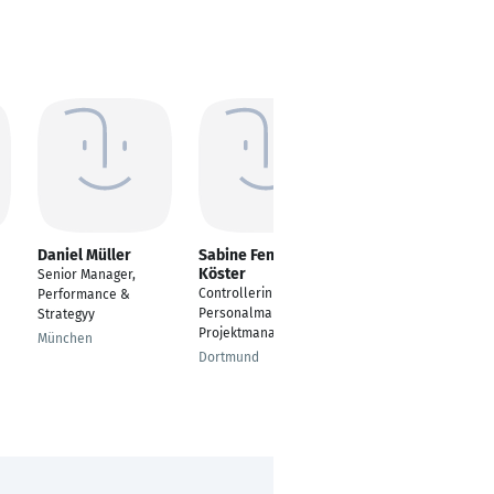
Daniel Müller
Sabine Fenyk-
Raphael Renz
Köster
Senior Manager,
Project Manager
Controllerin I
Performance &
Stuttgart
Personalmanagerin I
Strategyy
Projektmanagerin
München
Dortmund