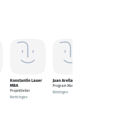
Konstantin Lauer
Juan Arellano
Daniel Schmid
MBA
Program Manager
Bereichsleiter
Projektleiter
Projects
Bötzingen
Wettringen
Bern