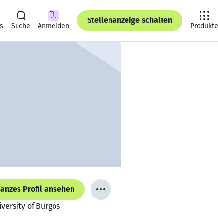
Stellenanzeige schalten
ts
Suche
Anmelden
Produkte
anzes Profil ansehen
iversity of Burgos