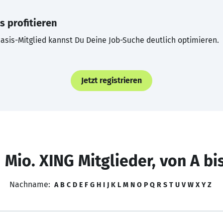
s profitieren
asis-Mitglied kannst Du Deine Job-Suche deutlich optimieren.
Jetzt registrieren
 Mio. XING Mitglieder, von A bi
Nachname:
A
B
C
D
E
F
G
H
I
J
K
L
M
N
O
P
Q
R
S
T
U
V
W
X
Y
Z