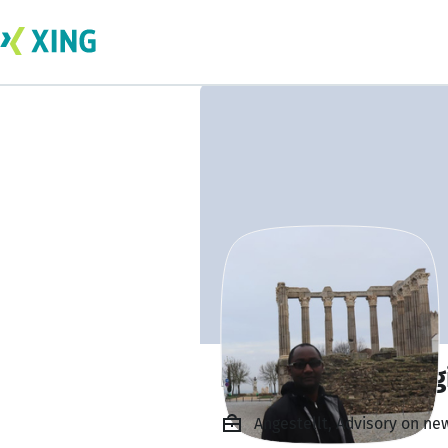
Evan Maina Maing
Angestellt, Advisory on new