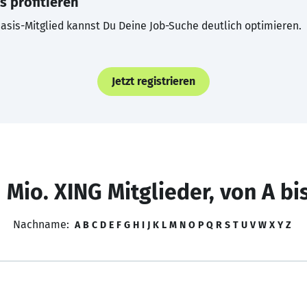
s profitieren
asis-Mitglied kannst Du Deine Job-Suche deutlich optimieren.
Jetzt registrieren
 Mio. XING Mitglieder, von A bi
Nachname:
A
B
C
D
E
F
G
H
I
J
K
L
M
N
O
P
Q
R
S
T
U
V
W
X
Y
Z