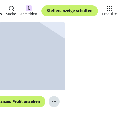
Stellenanzeige schalten
ts
Suche
Anmelden
Produkte
anzes Profil ansehen