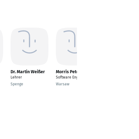
Dr. Martin Weißer
Morris Peter
Timo Lange
Lehrer
Software Engineer
Product Owner
Dräger Data Platform
Spenge
Warsaw
Lübeck