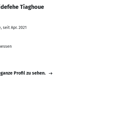
jidefehe Tiaghoue
 seit Apr. 2021
hessen
 ganze Profil zu sehen.