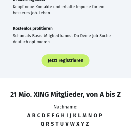
Knüpf neue Kontakte und erhalte Impulse für ein
besseres Job-Leben.
Kostenlos profitieren
Schon als Basis-Mitglied kannst Du Deine Job-Suche
deutlich optimieren.
Jetzt registrieren
21 Mio. XING Mitglieder, von A bis Z
Nachname:
A
B
C
D
E
F
G
H
I
J
K
L
M
N
O
P
Q
R
S
T
U
V
W
X
Y
Z