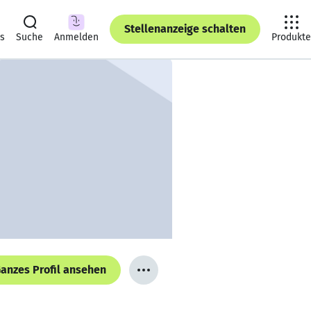
Stellenanzeige schalten
ts
Suche
Anmelden
Produkte
anzes Profil ansehen