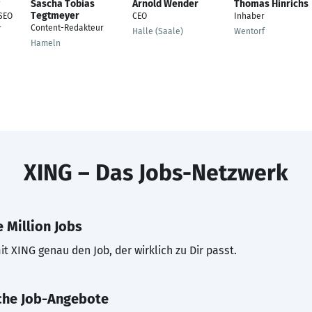
Sascha Tobias
Arnold Wender
Thomas Hinrichs
Tegtmeyer
 SEO
CEO
Inhaber
Content-Redakteur
r
Halle (Saale)
Wentorf
Hameln
XING – Das Jobs-Netzwerk
 Million Jobs
t XING genau den Job, der wirklich zu Dir passt.
che Job-Angebote