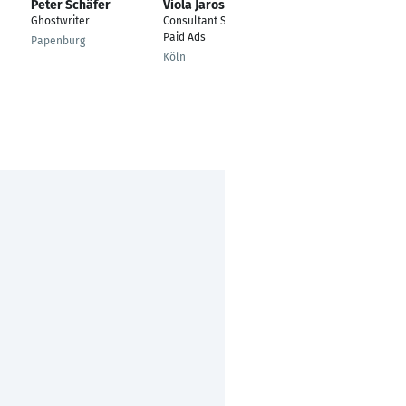
Peter Schäfer
Viola Jaroschewski
Quang Lam
Ghostwriter
Consultant SEO &
Gründer & Inhaber |
Paid Ads
Online-Marketing,
Papenburg
Websites, SEO &
Köln
Leadgenerierung
Berlin