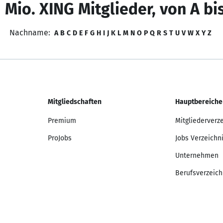
 Mio. XING Mitglieder, von A bi
Nachname:
A
B
C
D
E
F
G
H
I
J
K
L
M
N
O
P
Q
R
S
T
U
V
W
X
Y
Z
Mitgliedschaften
Hauptbereiche
Premium
Mitgliederverz
ProJobs
Jobs Verzeichn
Unternehmen
Berufsverzeich