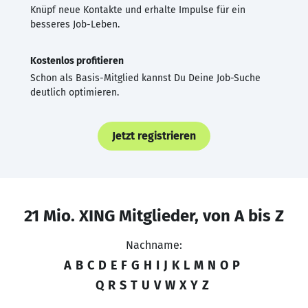
Knüpf neue Kontakte und erhalte Impulse für ein
besseres Job-Leben.
Kostenlos profitieren
Schon als Basis-Mitglied kannst Du Deine Job-Suche
deutlich optimieren.
Jetzt registrieren
21 Mio. XING Mitglieder, von A bis Z
Nachname:
A
B
C
D
E
F
G
H
I
J
K
L
M
N
O
P
Q
R
S
T
U
V
W
X
Y
Z