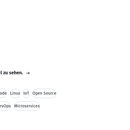
il zu sehen.
Code
Linux
IoT
Open Source
evOps
Microservices