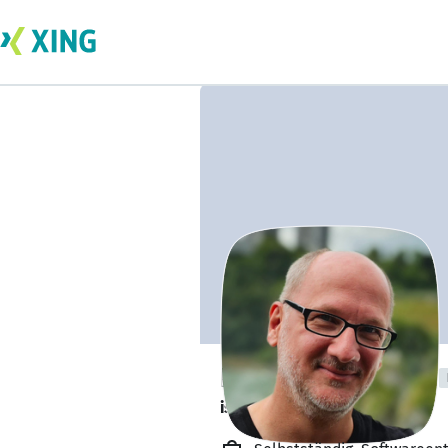
Fabian Henniges
ist offen für Projekte. 🔎