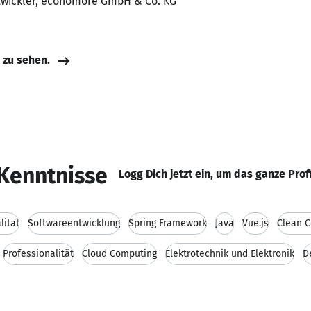
twickler, economore GmbH & Co. KG
e zu sehen.
Kenntnisse
Logg Dich jetzt ein, um das ganze Prof
lität
Softwareentwicklung
Spring Framework
Java
Vue.js
Clean 
Professionalität
Cloud Computing
Elektrotechnik und Elektronik
D