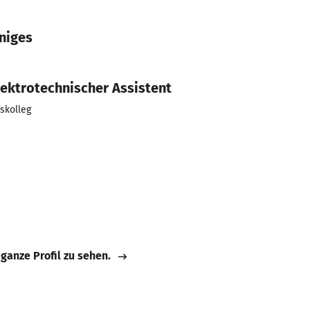
niges
lektrotechnischer Assistent
skolleg
 ganze Profil zu sehen.