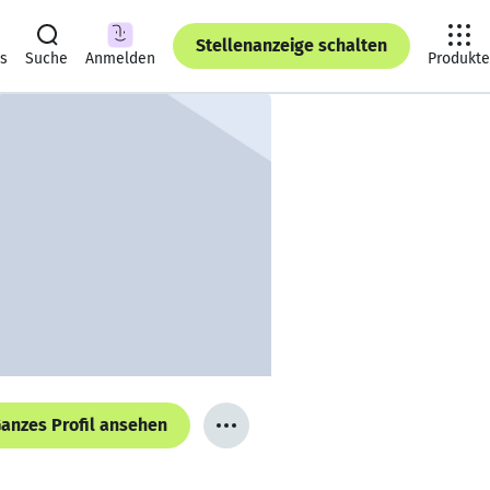
Stellenanzeige schalten
ts
Suche
Anmelden
Produkte
anzes Profil ansehen