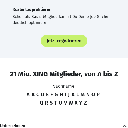
Kostenlos profitieren
Schon als Basis-Mitglied kannst Du Deine Job-Suche
deutlich optimieren.
Jetzt registrieren
21 Mio. XING Mitglieder, von A bis Z
Nachname:
A
B
C
D
E
F
G
H
I
J
K
L
M
N
O
P
Q
R
S
T
U
V
W
X
Y
Z
Unternehmen