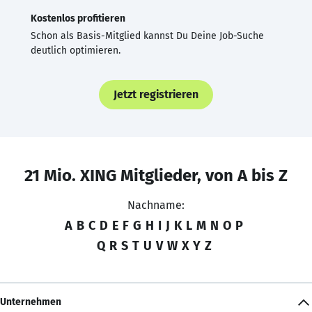
Kostenlos profitieren
Schon als Basis-Mitglied kannst Du Deine Job-Suche
deutlich optimieren.
Jetzt registrieren
21 Mio. XING Mitglieder, von A bis Z
Nachname:
A
B
C
D
E
F
G
H
I
J
K
L
M
N
O
P
Q
R
S
T
U
V
W
X
Y
Z
Unternehmen