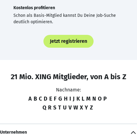
Kostenlos profitieren
Schon als Basis-Mitglied kannst Du Deine Job-Suche
deutlich optimieren.
Jetzt registrieren
21 Mio. XING Mitglieder, von A bis Z
Nachname:
A
B
C
D
E
F
G
H
I
J
K
L
M
N
O
P
Q
R
S
T
U
V
W
X
Y
Z
Unternehmen