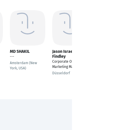
MD SHAKIL
Jason Israel
Xhudit Keli
Findley
---
---
Corporate Online
Amsterdam (New
Chicago
Marketing Manager
York, USA)
Düsseldorf