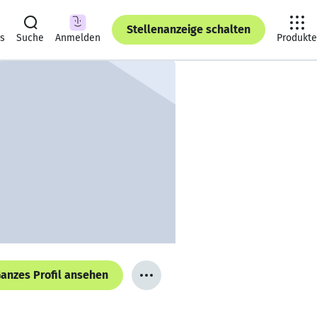
Stellenanzeige schalten
ts
Suche
Anmelden
Produkte
anzes Profil ansehen