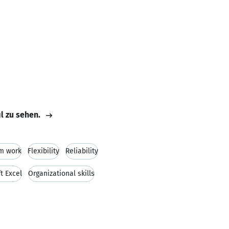
il zu sehen.
m work
Flexibility
Reliability
t Excel
Organizational skills