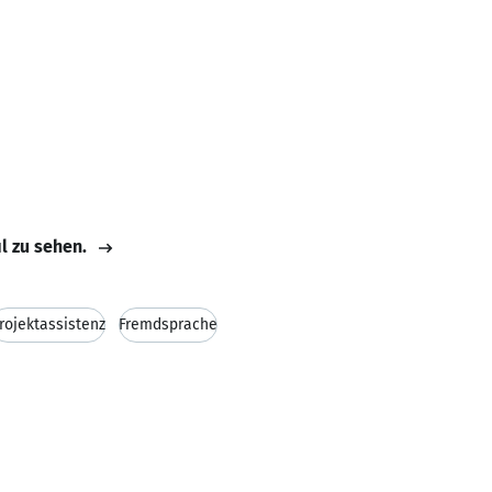
il zu sehen.
rojektassistenz
Fremdsprache