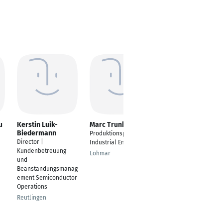
u
Kerstin Luik-
Marc Trunk
Yannik Vanasco
Biedermann
Produktionsplaner /
Sales Excellence
Director |
Industrial Engineering
Manager
Kundenbetreuung
Lohmar
Ober-Ramstadt
und
Beanstandungsmanag
ement Semiconductor
Operations
Reutlingen