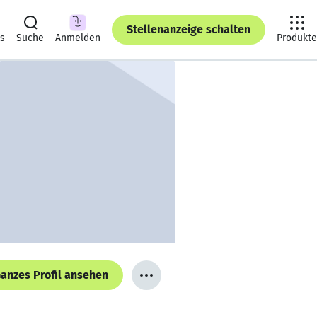
Stellenanzeige schalten
ts
Suche
Anmelden
Produkte
anzes Profil ansehen