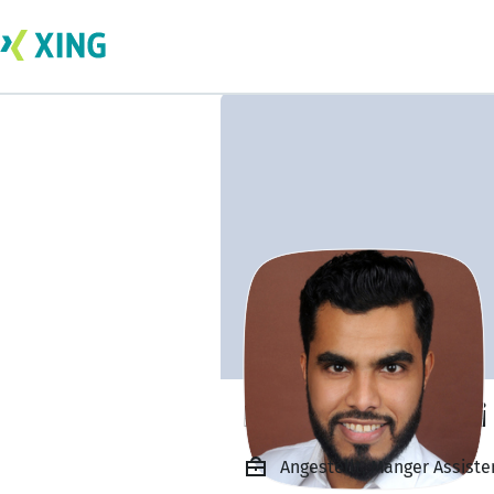
Fares Alkwkabani
Angestellt, Manger Assist