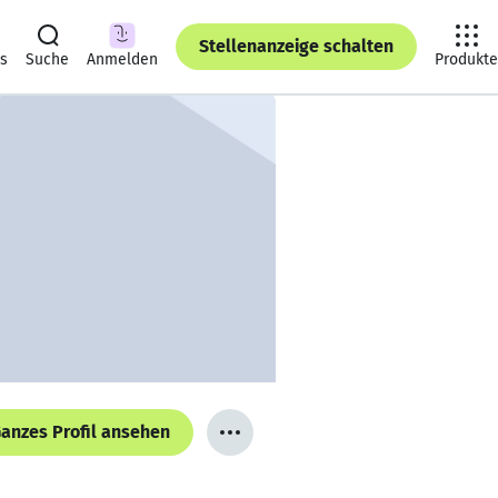
Stellenanzeige schalten
ts
Suche
Anmelden
Produkte
anzes Profil ansehen