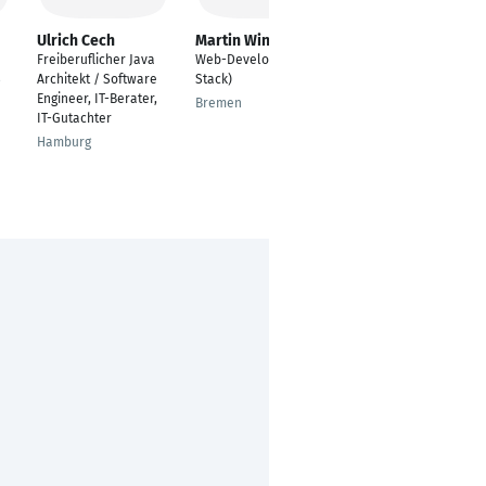
Ulrich Cech
Martin Winkler
Kevin Funck
Freiberuflicher Java
Web-Developer (Full-
Fullstack-Entwickler
Architekt / Software
Stack)
Hamburg
Engineer, IT-Berater,
Bremen
IT-Gutachter
Hamburg