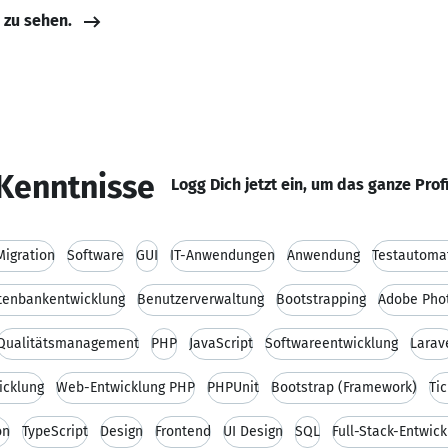
e zu sehen.
Kenntnisse
Logg Dich jetzt ein, um das ganze Prof
Migration
Software
GUI
IT-Anwendungen
Anwendung
Testautomat
tenbankentwicklung
Benutzerverwaltung
Bootstrapping
Adobe Pho
Qualitätsmanagement
PHP
JavaScript
Softwareentwicklung
Larav
icklung
Web-Entwicklung PHP
PHPUnit
Bootstrap (Framework)
Ti
on
TypeScript
Design
Frontend
UI Design
SQL
Full-Stack-Entwic