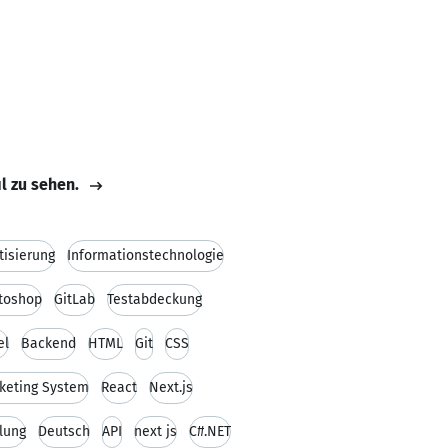
il zu sehen.
isierung
Informationstechnologie
toshop
GitLab
Testabdeckung
el
Backend
HTML
Git
CSS
cketing System
React
Next.js
klung
Deutsch
API
next js
C#.NET