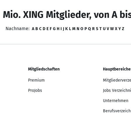
 Mio. XING Mitglieder, von A bi
Nachname:
A
B
C
D
E
F
G
H
I
J
K
L
M
N
O
P
Q
R
S
T
U
V
W
X
Y
Z
Mitgliedschaften
Hauptbereiche
Premium
Mitgliederverz
ProJobs
Jobs Verzeichn
Unternehmen
Berufsverzeich