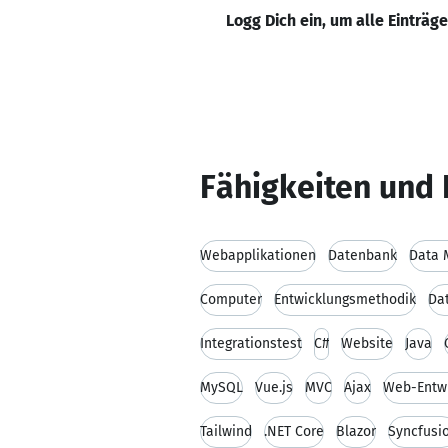
Logg Dich ein, um alle Einträg
Fähigkeiten und 
Webapplikationen
Datenbank
Data 
Computer
Entwicklungsmethodik
Da
Integrationstest
C#
Website
Java
MySQL
Vue.js
MVC
Ajax
Web-Entw
Tailwind
.NET Core
Blazor
Syncfusi