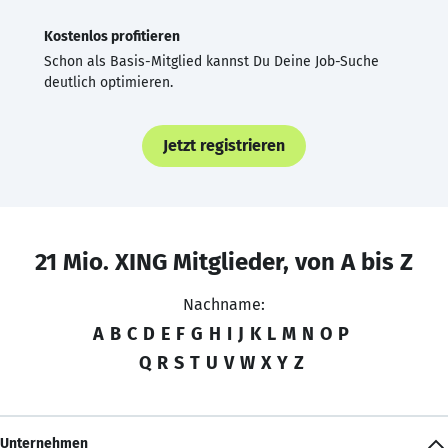
Kostenlos profitieren
Schon als Basis-Mitglied kannst Du Deine Job-Suche
deutlich optimieren.
Jetzt registrieren
21 Mio. XING Mitglieder, von A bis Z
Nachname:
A
B
C
D
E
F
G
H
I
J
K
L
M
N
O
P
Q
R
S
T
U
V
W
X
Y
Z
Unternehmen