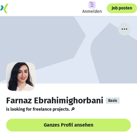
Job posten
Anmelden
Farnaz Ebrahimighorbani
Basis
is looking for freelance projects. 🔎
Ganzes Profil ansehen