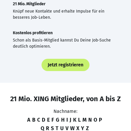
21 Mio. Mitglieder
Knüpf neue Kontakte und erhalte Impulse für ein
besseres Job-Leben.
Kostenlos profitieren
Schon als Basis-Mitglied kannst Du Deine Job-Suche
deutlich optimieren.
Jetzt registrieren
21 Mio. XING Mitglieder, von A bis Z
Nachname:
A
B
C
D
E
F
G
H
I
J
K
L
M
N
O
P
Q
R
S
T
U
V
W
X
Y
Z