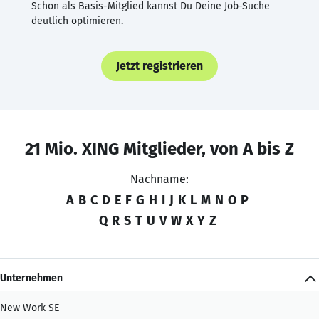
Schon als Basis-Mitglied kannst Du Deine Job-Suche
deutlich optimieren.
Jetzt registrieren
21 Mio. XING Mitglieder, von A bis Z
Nachname:
A
B
C
D
E
F
G
H
I
J
K
L
M
N
O
P
Q
R
S
T
U
V
W
X
Y
Z
Unternehmen
New Work SE