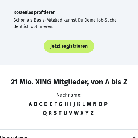
Kostenlos profitieren
Schon als Basis-Mitglied kannst Du Deine Job-Suche
deutlich optimieren.
Jetzt registrieren
21 Mio. XING Mitglieder, von A bis Z
Nachname:
A
B
C
D
E
F
G
H
I
J
K
L
M
N
O
P
Q
R
S
T
U
V
W
X
Y
Z
Unternehmen