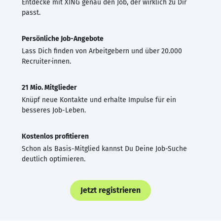
Entdecke mit XING genau den Job, der wirklich zu Dir
passt.
Persönliche Job-Angebote
Lass Dich finden von Arbeitgebern und über 20.000
Recruiter·innen.
21 Mio. Mitglieder
Knüpf neue Kontakte und erhalte Impulse für ein
besseres Job-Leben.
Kostenlos profitieren
Schon als Basis-Mitglied kannst Du Deine Job-Suche
deutlich optimieren.
Jetzt registrieren