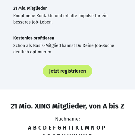
21 Mio. Mitglieder
Knüpf neue Kontakte und erhalte Impulse für ein
besseres Job-Leben.
Kostenlos profitieren
Schon als Basis-Mitglied kannst Du Deine Job-Suche
deutlich optimieren.
Jetzt registrieren
21 Mio. XING Mitglieder, von A bis Z
Nachname:
A
B
C
D
E
F
G
H
I
J
K
L
M
N
O
P