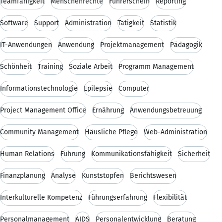
Teamfähigkeit
Menschenrechte
Führerschein
Reporting
Software
Support
Administration
Tätigkeit
Statistik
IT-Anwendungen
Anwendung
Projektmanagement
Pädagogik
Schönheit
Training
Soziale Arbeit
Programm Management
Informationstechnologie
Epilepsie
Computer
Project Management Office
Ernährung
Anwendungsbetreuung
Community Management
Häusliche Pflege
Web-Administration
Human Relations
Führung
Kommunikationsfähigkeit
Sicherheit
Finanzplanung
Analyse
Kunststopfen
Berichtswesen
Interkulturelle Kompetenz
Führungserfahrung
Flexibilität
Personalmanagement
AIDS
Personalentwicklung
Beratung