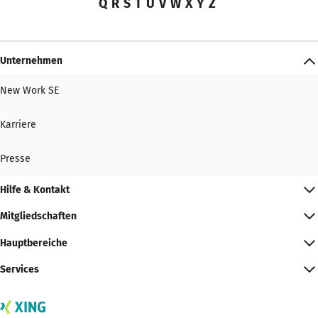
Q
R
S
T
U
V
W
X
Y
Z
Unternehmen
New Work SE
Karriere
Presse
Hilfe & Kontakt
Mitgliedschaften
Hauptbereiche
Services