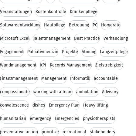
Veranstaltungen
Kostenkontrolle
Krankenpflege
Softwareentwicklung
Hautpflege
Betreuung
PC
Hörgeräte
Microsoft Excel
Talentmanagement
Best Practice
Verhandlung
Engagement
Palliativmedizin
Projekte
Atmung
Langzeitpflege
Wundmanagement
KPI
Records Management
Zielstrebigkeit
Finanzmanagement
Management
Informatik
accountable
compassionate
working with a team
ambulation
Advisory
convalescence
dishes
Emergency Plan
Heavy lifting
humanitarian
emergency
Emergencies
physiotherapists
preventative action
prioritize
recreational
stakeholders